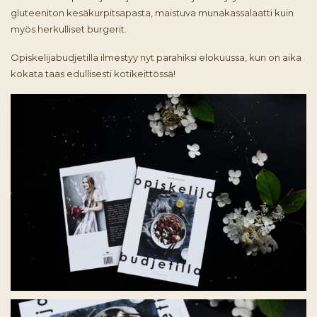
gluteeniton kesäkurpitsapasta, maistuva munakassalaatti kuin
myös herkulliset burgerit.
Opiskelijabudjetilla ilmestyy nyt parahiksi elokuussa, kun on aika
kokata taas edullisesti kotikeittössä!