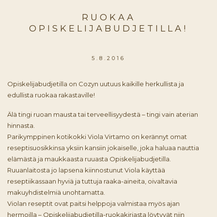
RUOKAA
OPISKELIJABUDJETILLA!
5.8.2016
Opiskelijabudjetilla on Cozyn uutuus kaikille herkullista ja
edullista ruokaa rakastaville!
Älä tingi ruoan mausta tai terveellisyydestä – tingi vain aterian
hinnasta.
Parikymppinen kotikokki Viola Virtamo on kerännyt omat
reseptisuosikkinsa yksiin kansiin jokaiselle, joka haluaa nauttia
elämästä ja maukkaasta ruuasta Opiskelijabudjetilla.
Ruuanlaitosta jo lapsena kiinnostunut Viola käyttää
reseptiikassaan hyviä ja tuttuja raaka-aineita, oivaltavia
makuyhdistelmiä unohtamatta.
Violan reseptit ovat paitsi helppoja valmistaa myös ajan
hermoilla – Opiskelijabudjetilla-ruokakirjasta löytyvät niin