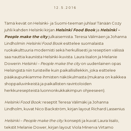
12.5.2016
Tämä kevät on Helsinki- ja Suomi-teeman juhlaa! Tänään Cozy
juhlii kahden Helsinki kirjan
Helsinki Food Book
ja
Helsinki –
People make the city
julkaisemista. Teresa Välimäen ja Johanna
Lindholmin
Helsinki Food Book
esittelee suomalaista
ruokakulttuuria modernisti sekä herkullisesti ja reseptien välissä
saa nauttia kauniista Helsinki-kuvista. Laura Iisalon ja Melanie
Dowerin
Helsinki – People make the city
on uudenlainen opas
Helsingistä niin turisteille kuin paikallisillekkin, joka esittelee
pääkaupunkiamme ihmisten näkökulmasta (mukana on kaikkea
shoppailuvinkeistä ja paikallisten ravintoloiden
herkkuresepteistä luonnonkukkakimpun ohjeeseen).
Helsinki Food Book:
reseptit Teresa Välimäki ja Johanna
Lindholm, kuvat Nico Backström, kirjan layout Richard Lassenius
Helsinki – People make the city:
konsepti ja kuvat Laura Iisalo,
tekstit Melanie Dower, kirjan layout Viola Minerva Virtamo