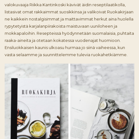
valokuvaaja Riikka Kantinkoski kävivät äidin reseptilaatikolla,
listasivat omat rakkaimmat suosikkinsa ja valikoivat Ruokakirjaan
ne kaikkein nostalgisimmat ja maittavimmat herkut aina huolella
rypytetyistä karjalanpiirakoista maistuvaan uuniloheen ja
mokkapaloihin. Resepteissä hyödynnetään suomalaisia, puhtaita
raaka-aineita ja otetaan kokatessa vuodenajat huomioon.
Ensiluokkaisen kaunis ulkoasu hurmaa jo siinä vaiheessa, kun
vasta selaamme ja suunnittelemme tulevia ruokahetkiämme.