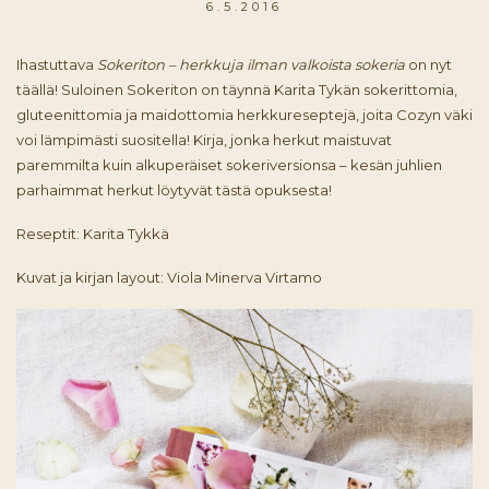
6.5.2016
Ihastuttava
Sokeriton – herkkuja ilman valkoista sokeria
on nyt
täällä! Suloinen Sokeriton on täynnä Karita Tykän sokerittomia,
gluteenittomia ja maidottomia herkkureseptejä, joita Cozyn väki
voi lämpimästi suositella! Kirja, jonka herkut maistuvat
paremmilta kuin alkuperäiset sokeriversionsa – kesän juhlien
parhaimmat herkut löytyvät tästä opuksesta!
Reseptit: Karita Tykkä
Kuvat ja kirjan layout: Viola Minerva Virtamo