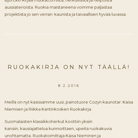
Björckin kirjaa mutkattomista, herkullisista ja helpoista
aussiaterioista. Ruokia maistaneena voimme paljastaa
projektista jo sen verran: kaunista ja taivaallisen hyvää luvassa.
RUOKAKIRJA ON NYT TÄÄLLÄ!
8.2.2016
Meillä on nyt käsissämme uusi, painotuore Cozyn kaunotar: Kaisa
Niemisen ja Riikka Kantinkosken Ruokakirja.
Suomalaisten klassikkoherkut koottiin yksiin
kansiin, kausiajattelua kunnioittaen, upeita ruokakuvia
unohtamatta. Ruokatoimittaja Kaisa Nieminen ja