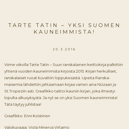
TARTE TATIN – YKSI SUOMEN
KAUNEIMMISTA!
20.3.2016
Viime viikolla Tarte Tatin – Suuri ranskalainen keittokirja palkittiin
yhtenä vuoden kauneimmista kirjoista 2015. Kirjan herkulliset,
ranskalaiset ruoat kuvattiin loppukesästä. Upeita Ranska-
maisemia lähdettiin jahtaamaan kirjaa varten aina Nizzaan ja
St.Tropeziin asti. Graafikko taittoi kauniin kirjan, joka ilmestyi
lopulta alkusyksystä. Ja nyt se on yksi Suomen kauneimmista!
Tätä täytyy juhlistaa!
Graafikko: Enni Koistinen
Valokuvaaja: Viola Minerva Virtamo