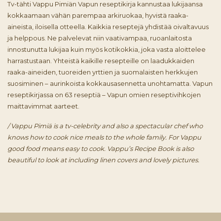
Tv-tähti Vappu Pimiän Vapun reseptikirja kannustaa lukijaansa
kokkaamaan vähän parempaa arkiruokaa, hyvistä raaka-
aineista, iloisella otteella. Kaikkia reseptejä yhdistää oivaltavuus
ja helppous. Ne palvelevat niin vaativampaa, ruoanlaitosta
innostunutta lukijaa kuin myös kotikokkia, joka vasta aloittelee
harrastustaan. Yhteistä kaikille resepteille on laadukkaiden
raaka-aineiden, tuoreiden yrttien ja suomalaisten herkkujen
suosiminen – aurinkoista kokkausasennetta unohtamatta. Vapun
reseptikirjassa on 63 reseptiä – Vapun omien reseptivihkojen
maittavimmat aarteet.
/ Vappu Pimiä is a tv-celebrity and also a spectacular chef who
knows how to cook nice meals to the whole family. For Vappu
good food means easy to cook. Vappu’s Recipe Book is also
beautiful to look at including linen covers and lovely pictures.