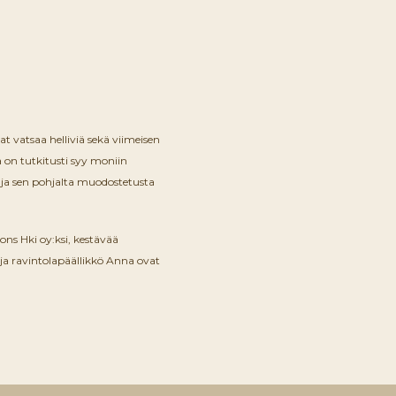
t vatsaa helliviä sekä viimeisen
 on tutkitusti syy moniin
 ja sen pohjalta muodostetusta
ns Hki oy:ksi, kestävää
ja ravintolapäällikkö Anna ovat