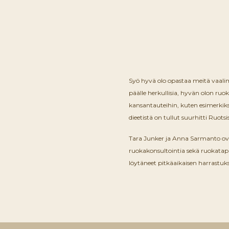
Syö hyvä olo opastaa meitä vaalim
päälle herkullisia, hyvän olon ru
kansantauteihin, kuten esimerkiks
dieetistä on tullut suurhitti Ruo
Tara Junker ja Anna Sarmanto ova
ruokakonsultointia sekä ruokatapa
löytäneet pitkäaikaisen harrastuk