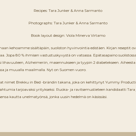
.
Recipes: Tara Junker & Anna Sarmanto
Photographs: Tara Junker & Anna Sarmanto
Book layout design: Viola Minerva Virtamo
aan kehoamme sisältäpäin, suoliston hyvinvointia edistäen. Kirjan reseptit ova
okaa. Jopa 80 % ihmisen vastustuskyvystä on vatsassa. Epätasapaino suolistossa
i lihavuuteen, Alzheimeriin, masennukseen ja tyypin 2 diabetekseen. Aiheesta
tsissa ja muualla maailmalla. Nyt on Suomen vuoro.
t nimet Brekku in Bed -brändin takana, joka on kehittynyt Yummy Productio
htumia tarjoavaksi yritykseksi. Ruoka- ja ravitsemustieteen kandidaatti Tara 
sensa kautta unelmatyönsä, jonka uusin hedelmä on käsissäsi.