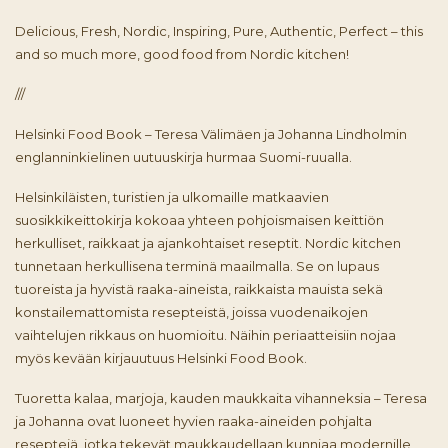
Delicious, Fresh, Nordic, Inspiring, Pure, Authentic, Perfect – this
and so much more, good food from Nordic kitchen!
///
Helsinki Food Book – Teresa Välimäen ja Johanna Lindholmin
englanninkielinen uutuuskirja hurmaa Suomi-ruualla.
Helsinkiläisten, turistien ja ulkomaille matkaavien
suosikkikeittokirja kokoaa yhteen pohjoismaisen keittiön
herkulliset, raikkaat ja ajankohtaiset reseptit. Nordic kitchen
tunnetaan herkullisena terminä maailmalla. Se on lupaus
tuoreista ja hyvistä raaka-aineista, raikkaista mauista sekä
konstailemattomista resepteistä, joissa vuodenaikojen
vaihtelujen rikkaus on huomioitu. Näihin periaatteisiin nojaa
myös kevään kirjauutuus Helsinki Food Book.
Tuoretta kalaa, marjoja, kauden maukkaita vihanneksia – Teresa
ja Johanna ovat luoneet hyvien raaka-aineiden pohjalta
reseptejä, jotka tekevät maukkaudellaan kunniaa modernille