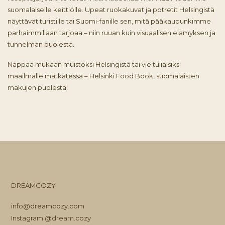
suomalaiselle keittiölle. Upeat ruokakuvat ja potretit Helsingistä
näyttävät turistille tai Suomi-fanille sen, mitä pääkaupunkimme
parhaimmillaan tarjoaa – niin ruuan kuin visuaalisen elämyksen ja
tunnelman puolesta.
Nappaa mukaan muistoksi Helsingistä tai vie tuliaisiksi
maailmalle matkatessa – Helsinki Food Book, suomalaisten
makujen puolesta!
DREAMCOZY
info@dreamcozy.com
Instagram @dream.cozy